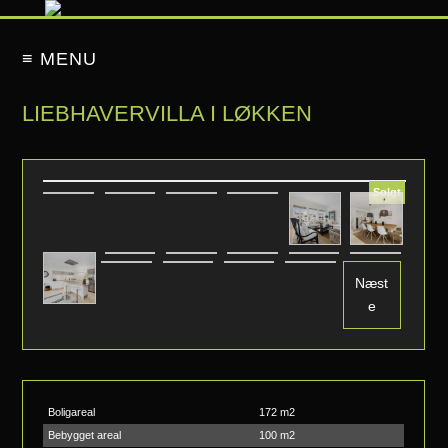
≡ MENU
LIEBHAVERVILLA I LØKKEN
Solgt
Næst
e
Boligareal
172 m2
Bebygget areal
100 m2