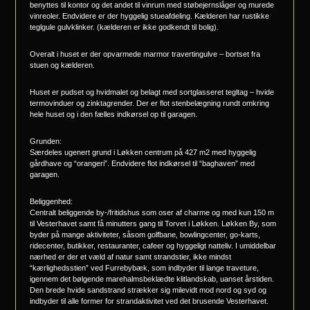
benyttes til kontor og det andet til vinrum med støbejernslåger og murede
vinreoler. Endvidere er der hyggelig stueafdeling. Kælderen har rustikke
teglgule gulvklinker. (kælderen er ikke godkendt til bolig).
Overalt i huset er der opvarmede marmor travertingulve – bortset fra
stuen og kælderen.
Huset er pudset og hvidmalet og belagt med sortglasseret tegltag – hvide
termovinduer og zinktagrender. Der er flot stenbelægning rundt omkring
hele huset og i den fælles indkørsel op til garagen.
Grunden:
Særdeles ugenert grund i Løkken centrum på 427 m2 med hyggelig
gårdhave og “orangeri”. Endvidere flot indkørsel til “baghaven” med
garagen.
Beliggenhed:
Centralt beliggende by-/fritidshus som oser af charme og med kun 150 m
til Vesterhavet samt få minutters gang til Torvet i Løkken. Løkken By, som
byder på mange aktiviteter, såsom golfbane, bowlingcenter, go-karts,
ridecenter, butikker, restauranter, cafeer og hyggeligt natteliv. I umiddelbar
nærhed er der et væld af natur samt strandstier, ikke mindst
“kærlighedsstien” ved Furrebybæk, som indbyder til lange traveture,
igennem det bølgende marehalmsbeklædte klitlandskab, uanset årstiden.
Den brede hvide sandstrand strækker sig milevidt mod nord og syd og
indbyder til alle former for strandaktivitet ved det brusende Vesterhavet.