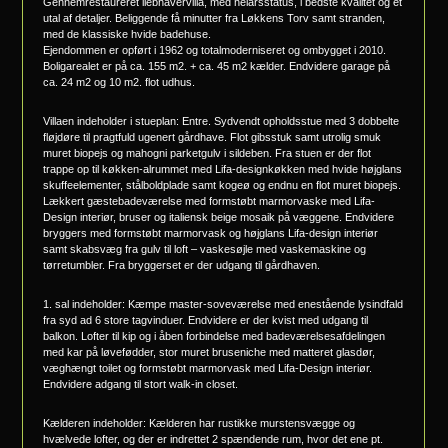
Gennemrestaureret liebhavervilla, med helårsstatus, i bedste kvalitet og et
utal af detaljer. Beliggende få minutter fra Løkkens Torv samt stranden,
med de klassiske hvide badehuse.
Ejendommen er opført i 1962 og totalmoderniseret og ombygget i 2010.
Boligarealet er på ca. 155 m2. + ca. 45 m2 kælder. Endvidere garage på
ca. 24 m2 og 10 m2. flot udhus.
Villaen indeholder i stueplan: Entre. Sydvendt opholdsstue med 3 dobbelte
fløjdøre til pragtfuld ugenert gårdhave. Flot gibsstuk samt utrolig smuk
muret biopejs og mahogni parketgulv i sildeben. Fra stuen er der flot
trappe op til køkken-alrummet med Lifa-designkøkken med hvide højglans
skuffeelementer, stålboldplade samt kogeø og endnu en flot muret biopejs.
Lækkert gæstebadeværelse med formstøbt marmorvaske med Lifa-
Design interiør, bruser og italiensk beige mosaik på væggene. Endvidere
bryggers med formstøbt marmorvask og højglans Lifa-design interiør
samt skabsvæg fra gulv til loft – vaskesøjle med vaskemaskine og
tørretumbler. Fra bryggerset er der udgang til gårdhaven.
1. sal indeholder: Kæmpe master-soveværelse med enestående lysindfald
fra syd ad 6 store tagvinduer. Endvidere er der kvist med udgang til
balkon. Lofter til kip og i åben forbindelse med badeværelsesafdelingen
med kar på løvefødder, stor muret bruseniche med matteret glasdør,
væghængt toilet og formstøbt marmorvask med Lifa-Design interiør.
Endvidere adgang til stort walk-in closet.
Kælderen indeholder: Kælderen har rustikke murstensvægge og
hvælvede lofter, og der er indrettet 2 spændende rum, hvor det ene pt.