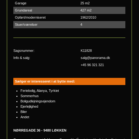
Garage
25 m2
Grundareal
427 m2
Opført/moderniseret
1962/2010
Stuer/værelser
4
Sagsnummer:
K11828
Info & salg:
salg@panorama.dk
+45 96 321 321
Sælger er interesseret i at bytte med:
Feriebolig, Alanya, Tyrkiet
Sommerhus
Boligudlejningsejendom
Ejerlejlighed
Biler
Andet
NØRREGADE 36 - 9480 LØKKEN