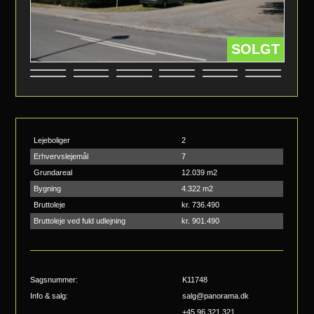
SOLGT
Lejeboliger
2
Erhvervslejemål
7
Grundareal
12.039 m2
Bygning
4.322 m2
Bruttoleje
kr. 736.490
Bruttoleje ved fuld udlejning
kr. 901.490
Sagsnummer:
K11748
Info & salg:
salg@panorama.dk
+45 96 321 321