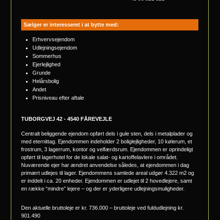
Sælger er interesseret i at bytte med:
Erhvervsejendom
Udlejningsejendom
Sommerhus
Ejerlejlighed
Grunde
Helårsbolig
Andet
Prisniveau efter aftale
TUBORGVEJ 42 - 4540 FÅREVEJLE
Centralt beliggende ejendom opført dels i gule sten, dels i metalplader og
med eternittag. Ejendommen indeholder 2 boliglejligheder, 10 kølerum, et
frostrum, 3 lagerrum, kontor og velfærdsrum. Ejendommen er oprindeligt
opført til lagerhotel for de lokale salat- og kartoffelavlere i området.
Nuværende ejer har ændret anvendelse således, at ejendommen i dag
primært udlejes til lager. Ejendommens samlede areal udgør 4.322 m2 og
er inddelt i ca. 20 enheder. Ejendommen er udlejet til 2 hovedlejere, samt
en række “mindre” lejere – og der er yderligere udlejningsmuligheder.
Den aktuelle bruttoleje er kr. 736.000 – bruttoleje ved fuldudlejning kr.
901.490