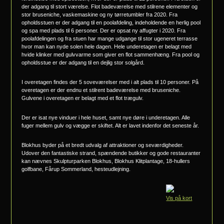
der adgang til stort værelse. Flot badeværelse med stilrene elementer og
stor bruseniche, vaskemaskine og ny tørretumbler fra 2020. Fra
opholdsstuen er der adgang til en poolafdeling, indeholdende en herlig pool
og spa med plads til 6 personer. Der er opsat ny affugter i 2020. Fra
poolafdelingen og fra stuen har mange udgange til stor ugeneret terrasse
hvor man kan nyde solen hele dagen. Hele underetagen er belagt med
hvide klinker med gulvvarme som giver en flot sammenhæng. Fra pool og
opholdsstue er der adgang til en dejlig stor solgård.
I overetagen findes der 5 soveværelser med i alt plads til 10 personer. På
overetagen er der endnu et stilrent badeværelse med bruseniche.
Gulvene i overetagen er belagt med et flot trægulv.
Der er isat nye vinduer i hele huset, samt nye døre i underetagen. Alle
fuger mellem gulv og vægge er skiftet. Alt er lavet indenfor det seneste år.
Blokhus byder på et bredt udvalg af attraktioner og seværdigheder.
Udover den fantastiske strand, spændende butikker og gode restauranter
kan nævnes Skulpturparken Blokhus, Blokhus Klitplantage, 18-hullers
golfbane, Fårup Sommerland, hesteudlejning.
Vis på kort