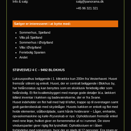
Info & salg:
salg@panorama.dk
+45 96 321 321
Sælger er interesseret i at bytte med:
Sommerhus, Sjælland
Villa på Sjælland
Sommerhus i Østjylland
Villa i Østjylland
Feriebolig Spanien
Andet
STØVESVEJ 4 C – 9492 BLOKHUS
Luksuspoolhus beliggende i 1. klitrække kun 200m fra Vesterhavet. Huset
fremstår stilrent og enkelt. Huset, der er centralt beliggende i Blokhus by,
har helårsstatus og kan benyttes som en eksklusiv feriebolig eller som
helårsbolig. Et flot kvalitetsbyggeri med mange gode detaljer bl.a. lækkert
tidløst inventar i køkken og badeværelserne, der er fra Svane.
Huset indeholder en flot hall med højt til loftet, trappe op til overetagen samt
godt garderobeskab med skydelåger. Husets køkken er enkelt og flot med
hvide elementer, stålbordplade, samt hårde hvidevarer – Låger, emhætte,
opvaskemaskine og køle-/fryseskab er nye. Opholdsstuen fremstår enkel
med rene linjer, hvilket giver en fornemmelse af ro i rummet. De store
vinduespartier giver rigtig flot lysindfald. Opholdsstuen er i åben
forbindelse med spisestuen, hvor der er plads til 12 personer. Fra stuen er