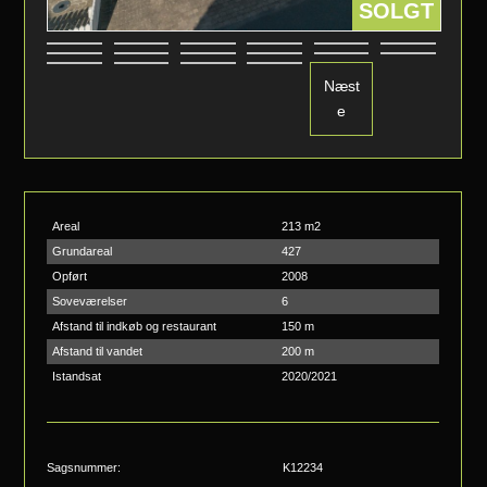
SOLGT
Næst
e
Areal
213 m2
Grundareal
427
Opført
2008
Soveværelser
6
Afstand til indkøb og restaurant
150 m
Afstand til vandet
200 m
Istandsat
2020/2021
Sagsnummer:
K12234