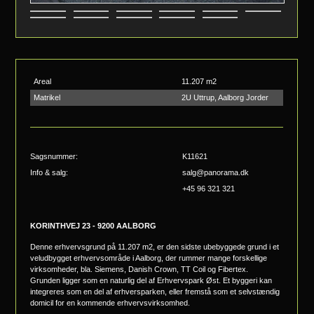
Areal
11.207 m2
Matrikel
2U Uttrup, Aalborg Jorder
Sagsnummer:
K11621
Info & salg:
salg@panorama.dk
+45 96 321 321
KORINTHVEJ 23 - 9200 AALBORG
Denne erhvervsgrund på 11.207 m2, er den sidste ubebyggede grund i et
veludbygget erhvervsområde i Aalborg, der rummer mange forskellige
virksomheder, bla. Siemens, Danish Crown, TT Coil og Fibertex.
Grunden ligger som en naturlig del af Erhvervspark Øst. Et byggeri kan
integreres som en del af erhversparken, eller fremstå som et selvstændig
domicil for en kommende erhvervsvirksomhed.