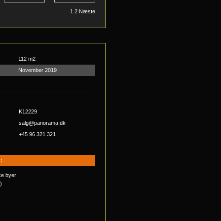
1
2
Næste
112 m2
November 2019
K12229
salg@panorama.dk
+45 96 321 321
:
ke byer
)