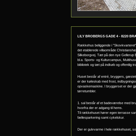
LILY BROBERGS GADE 4 - 8220 B
Rækkehus beliggende i ”Skovkvarteret”
det etablerede villaområde Christiansh
Silkeborgvej. Tæt på den nye Gellerup 
bl.a. Sports- og Kulturcampus, Multih
bibliotek og tæt på indkøb og offentlig tr
Huset består af entré, bryggers, gæstet
er der køleskab med frost, indbygnings
opvaskemaskine. I bryggerset er der gjor
tørretumbler.
1. sal består af et badeværelse med br
hvorfra der er adgang til hems.
Til rækkehuset hører egen terrasse samt
fællesparkering samt cykelskur.
Der er gulvvarme i hele rækkehuset, som