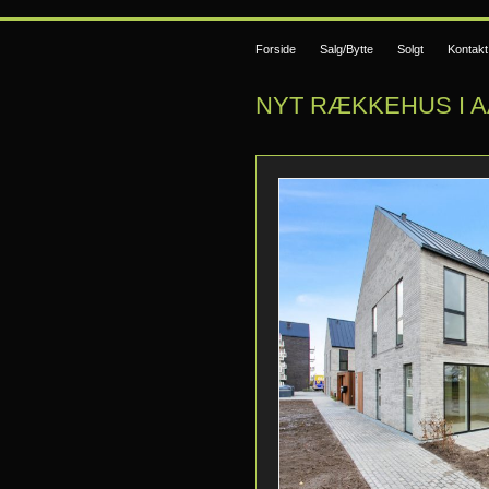
Forside
Salg/Bytte
Solgt
Kontakt
NYT RÆKKEHUS I 