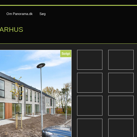
Om Panorama.dk
Søg
AARHUS
Solgt