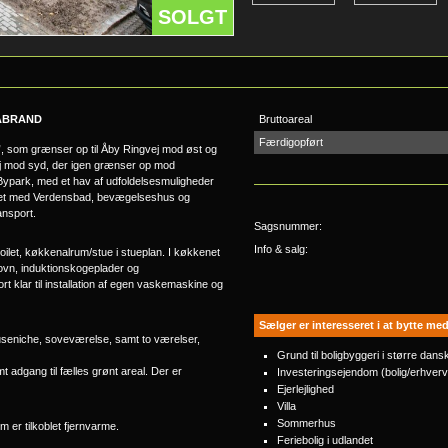
SOLGT
RABRAND
Bruttoareal
Færdigopført
, som grænser op til Åby Ringvej mod øst og
øj mod syd, der igen grænser op mod
Bypark, med et hav af udfoldelsesmuligheder
uset med Verdensbad, bevægelseshus og
ansport.
Sagsnummer:
Info & salg:
oilet, køkkenalrum/stue i stueplan. I køkkenet
ovn, induktionskogeplader og
t klar til installation af egen vaskemaskine og
Sælger er interesseret i at bytte med
useniche, soveværelse, samt to værelser,
Grund til boligbyggeri i større dans
 adgang til fælles grønt areal. Der er
Investeringsejendom (bolig/erhverv
Ejerlejlighed
Villa
Sommerhus
 er tilkoblet fjernvarme.
Feriebolig i udlandet