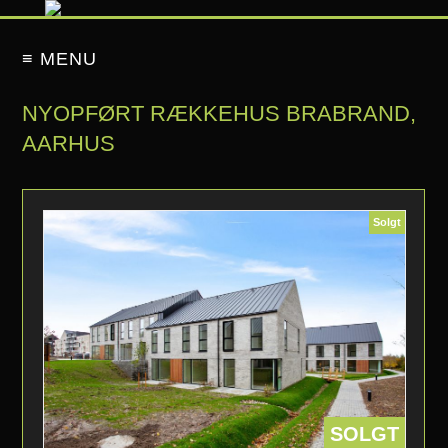
≡ MENU
NYOPFØRT RÆKKEHUS BRABRAND,
AARHUS
Solgt
SOLGT