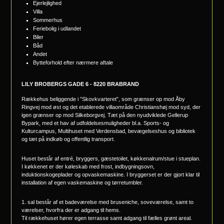
Ejerlejlighed
Villa
Sommerhus
Feriebolig i udlandet
Biler
Båd
Andet
Bytteforhold efter nærmere aftale
LILY BROBERGS GADE 6 - 8220 BRABRAND
Rækkehus beliggende i ”Skovkvarteret”, som grænser op mod Åby
Ringvej mod øst og det etablerede villaområde Christianshøj mod syd, der
igen grænser op mod Silkeborgvej. Tæt på den nyudviklede Gellerup
Bypark, med et hav af udfoldelsesmuligheder bl.a. Sports- og
Kulturcampus, Multihuset med Verdensbad, bevægelseshus og bibliotek
og tæt på indkøb og offentlig transport.
Huset består af entré, bryggers, gæstetoilet, køkkenalrum/stue i stueplan.
I køkkenet er der køleskab med frost, indbygningsovn,
induktionskogeplader og opvaskemaskine. I bryggerset er der gjort klar til
installation af egen vaskemaskine og tørretumbler.
1. sal består af et badeværelse med bruseniche, soveværelse, samt to
værelser, hvorfra der er adgang til hems.
Til rækkehuset hører egen terrasse samt adgang til fælles grønt areal.