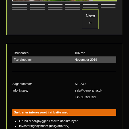
Næst
e
Bruttoareal
106 m2
Færdigopført
November 2019
Sagsnummer:
K12230
Info & salg:
salg@panorama.dk
+45 96 321 321
Sælger er interesseret i at bytte med:
Grund til boligbyggeri i større danske byer
Investeringsejendom (bolig/erhverv)