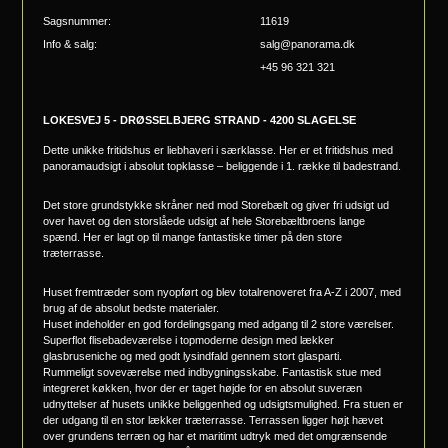
Sagsnummer:
11619
Info & salg:
salg@panorama.dk
+45 96 321 321
LOKESVEJ 5 - DRØSSELBJERG STRAND - 4200 SLAGELSE
Dette unikke fritidshus er liebhaveri i særklasse. Her er et fritidshus med
panoramaudsigt i absolut topklasse – beliggende i 1. række til badestrand.
Det store grundstykke skråner ned mod Storebælt og giver fri udsigt ud
over havet og den storslåede udsigt af hele Storebæltbroens lange
spænd. Her er lagt op til mange fantastiske timer på den store
træterrasse.
Huset fremtræder som nyopført og blev totalrenoveret fra A-Z i 2007, med
brug af de absolut bedste materialer.
Huset indeholder en god fordelingsgang med adgang til 2 store værelser.
Superflot flisebadeværelse i topmoderne design med lækker
glasbruseniche og med godt lysindfald gennem stort glasparti.
Rummeligt soveværelse med indbygningsskabe. Fantastisk stue med
integreret køkken, hvor der er taget højde for en absolut suveræn
udnyttelser af husets unikke beliggenhed og udsigtsmulighed. Fra stuen er
der udgang til en stor lækker træterrasse. Terrassen ligger højt hævet
over grundens terræn og har et maritimt udtryk med det omgrænsende