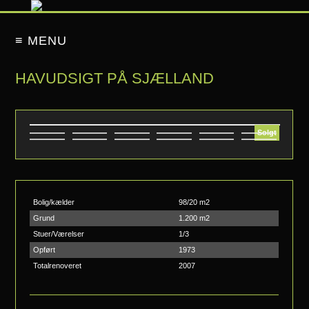
≡ MENU
HAVUDSIGT PÅ SJÆLLAND
Solgt
Bolig/kælder
98/20 m2
Grund
1.200 m2
Stuer/Værelser
1/3
Opført
1973
Totalrenoveret
2007