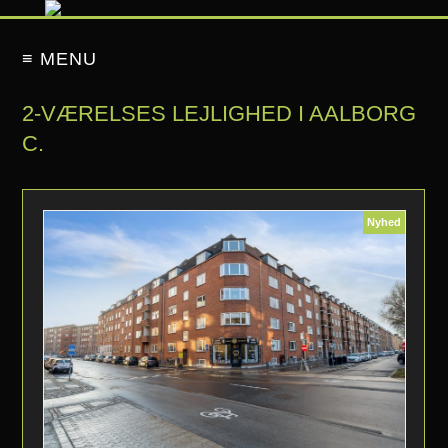
≡ MENU
2-VÆRELSES LEJLIGHED I AALBORG
C.
Nyhed