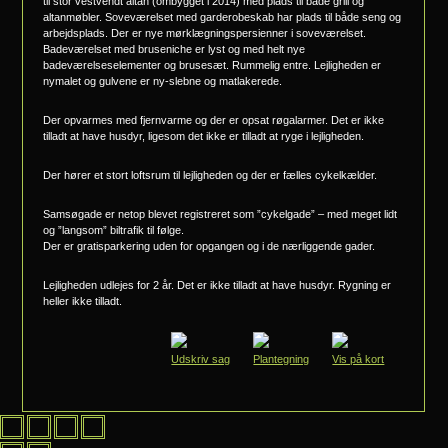
til stor vestvendt altan (ombygget i 2014) med plads til både grill og
altanmøbler. Soveværelset med garderobeskab har plads til både seng og
arbejdsplads. Der er nye mørklægningspersienner i soveværelset.
Badeværelset med bruseniche er lyst og med helt nye
badeværelseselementer og brusesæt. Rummelig entre. Lejligheden er
nymalet og gulvene er ny-slebne og matlakerede.
Der opvarmes med fjernvarme og der er opsat røgalarmer. Det er ikke
tilladt at have husdyr, ligesom det ikke er tilladt at ryge i lejligheden.
Der hører et stort loftsrum til lejligheden og der er fælles cykelkælder.
Samsøgade er netop blevet registreret som ”cykelgade” – med meget lidt
og ”langsom” biltrafik til følge.
Der er gratisparkering uden for opgangen og i de nærliggende gader.
Lejligheden udlejes for 2 år. Det er ikke tilladt at have husdyr. Rygning er
heller ikke tilladt.
Udskriv sag
Plantegning
Vis på kort