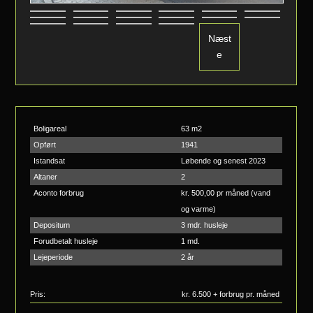
Næst
e
Boligareal
63 m2
Opført
1941
Istandsat
Løbende og senest 2023
Altaner
2
Aconto forbrug
kr. 500,00 pr måned (vand
og varme)
Depositum
3 mdr. husleje
Forudbetalt husleje
1 md.
Lejeperiode
2 år
Pris:
kr.
6.500 + forbrug pr. måned