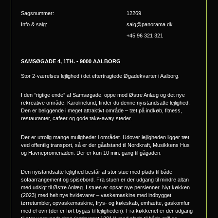
Sagsnummer:
12269
Info & salg:
salg@panorama.dk
+45 96 321 321
SAMSØGADE 4, 1TH. - 9000 AALBORG
Stor 2-værelses lejlighed i det eftertragtede Øgadekvarter i Aalborg.
I den “rigtige ende” af Samsøgade, oppe mod Østre Anlæg og det nye
rekreative område, Karolinelund, finder du denne nyistandsatte lejlighed.
Den er beliggende i meget attraktivt område – tæt på indkøb, fitness,
restauranter, cafeer og gode take-away steder.
Der er utrolig mange muligheder i området. Udover lejligheden ligger tæt
ved offentlig transport, så er der gåafstand til Nordkraft, Musikkens Hus
og Havnepromenaden. Der er kun 10 min. gang til gågaden.
Den nyistandsatte lejlighed består af stor stue med plads til både
sofaarrangement og spisebord. Fra stuen er der udgang til mindre altan
med udsigt til Østre Anlæg. I stuen er opsat nye persienner. Nyt køkken
(2023) med helt nye hvidevarer – vaskemaskine med indbygget
tørretumbler, opvaskemaskine, frys- og køleskab, emhætte, gaskomfur
med el-ovn (der er ført bygas til lejligheden). Fra køkkenet er der udgang